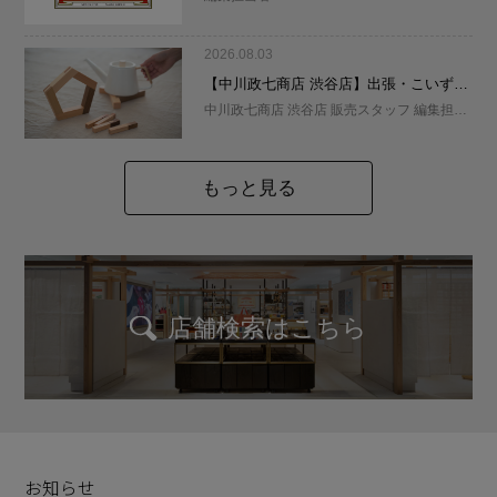
2026.08.03
【中川政七商店 渋谷店】出張・こいずみ
道具店 バリスタによる本格ハン
中川政七商店 渋谷店 販売スタッフ 編集担当
ドドリップレッスン開催
者
もっと見る
店舗検索はこちら
お知らせ