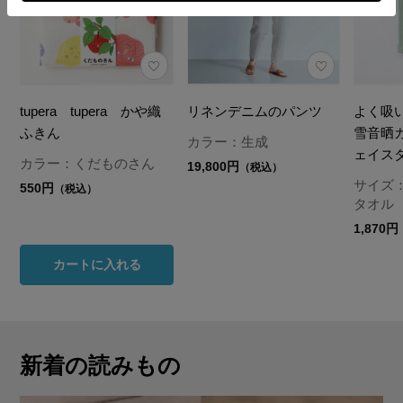
tupera tupera かや織
リネンデニムのパンツ
よく吸
ふきん
雪音晒
カラー：生成
ェイス
カラー：くだものさん
19,800円
（税込）
サイズ
550円
（税込）
タオル
1,870円
カートに入れる
新着の読みもの