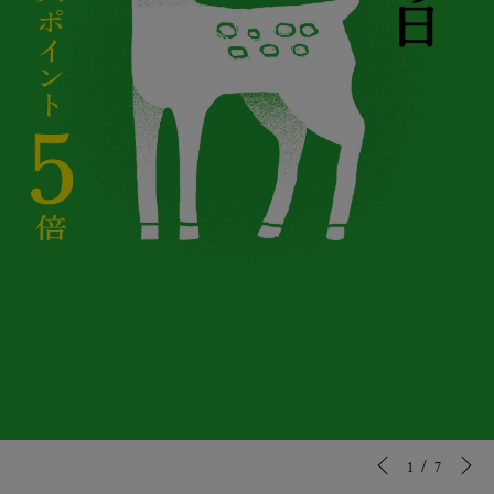
/
1
7