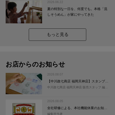
2026.06.22
夏の特別な一日を、何度でも。本格「流
しそうめん」が家にやってきた
もっと見る
お店からのお知らせ
2026.08.07
【中川政七商店 福岡天神店】スタンプ
で、自分だけのふきんをつくろう！
中川政七商店 福岡天神店 販売スタッフ 編集
担当者
2026.08.05
全社研修による、本社機能休業のお知ら
せ
編集担当者