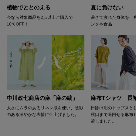
植物でととのえる
夏に負けない
今なら対象商品を2点以上ご購入で
暑さで疲れた身体を、
10％OFF！
ンクや食品
中川政七商店の麻「麻の縞」
麻布Tシャツ 長
太さにムラのあるリネン糸を使い、陰影
日除け用のトップスと
のある涼やかな表情に仕上げました。
秋口まで着回せる麻布
荷しました。