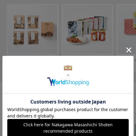
手土産・ごあいさつ
内祝い・お返し
記念日
おすすめの新着商品