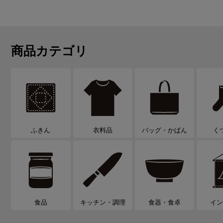
商品カテゴリ
ふきん
衣料品
バッグ・かばん
く
食品
キッチン・調理
食器・食卓
イン