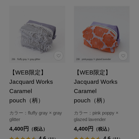
【WEB限定】
【WEB限定】
Jacquard Works
Jacquard Works
Caramel
Caramel
pouch（柄）
pouch（柄）
カラー：fluffy gray × gray
カラー：pink poppy ×
glitter
glazed lavender
4,400円
4,400円
（税込）
（税込）
4.6
4.6
（11）
（11）