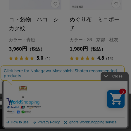
コ・袋物 ハコ シ
めぐり布 ミニポー
カク紋
チ
カラー：青磁
カラー：36 京都 桃灰
3,960円
1,980円
（税込）
（税込）
5.0
4.8
（1）
（14）
カートに入れる
カートに入れる
あとで買う
あとで買う
当サイトでは、当サイト内における閲覧履歴・属性情報などの取得およ
び利便性向上のためにクッキー（Cookie）を使用いたします。詳細に
関しては「
プライバシーポリシー
」をお読みください。
承諾する