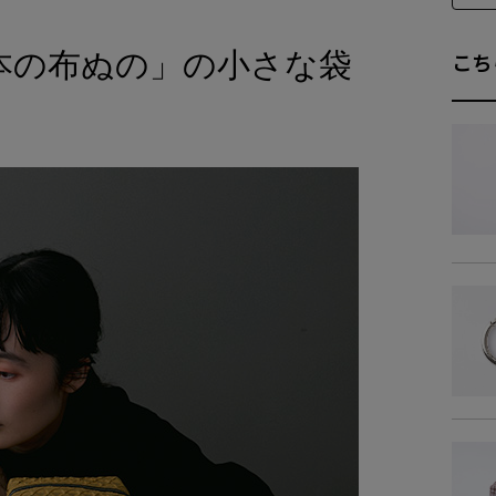
本の布ぬの」の小さな袋
商品詳細
こち
素
商品サイズ
サイ
-