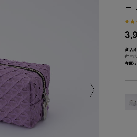
コ
3,
商品番
付与ポ
在庫状