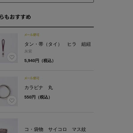
らもおすすめ
表地:綿100%
材
裏地:綿100％／革:牛革
タン・帯（タイ） ヒラ 組紐
灰紫
5,940円（税込）
ズ
最大幅
高さ
14
8
カラビナ 丸
550円（税込）
コ・袋物 サイコロ マス紋