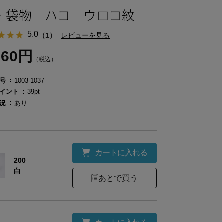
・袋物 ハコ ウロコ紋
5.0
（1）
レビューを見る
960円
（税込）
号
1003-1037
イント
39pt
況
あり
カートに入れる
200
白
あとで買う