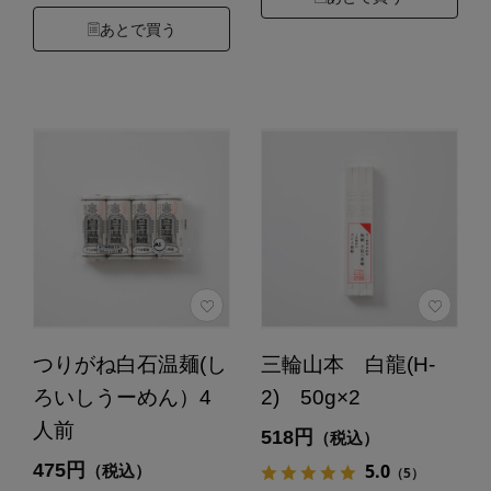
あとで買う
つりがね白石温麺(し
三輪山本 白龍(H-
ろいしうーめん）4
2) 50g×2
人前
518円
（税込）
475円
5.0
（税込）
（5）