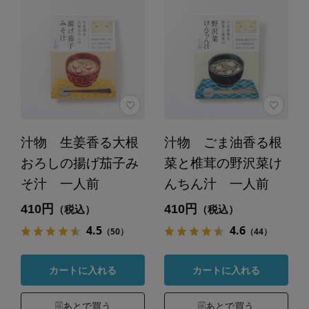
汁物 生姜香る大根
汁物 ごま油香る根
おろしの揚げ茄子み
菜と椎茸の野沢菜け
そ汁 一人前
んちん汁 一人前
410円
410円
（税込）
（税込）
4.5
4.6
（50）
（44）
カートに入れる
カートに入れる
あとで買う
あとで買う