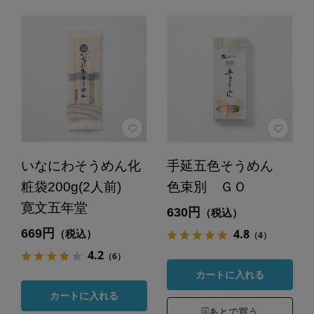
いなにわそうめん化
手延五色そうめん
粧袋200g(2人前)
色束別 ＧＯ
寛文五年堂
630円
（税込）
669円
4.8
（税込）
（4）
4.2
（6）
カートに入れる
カートに入れる
あとで買う