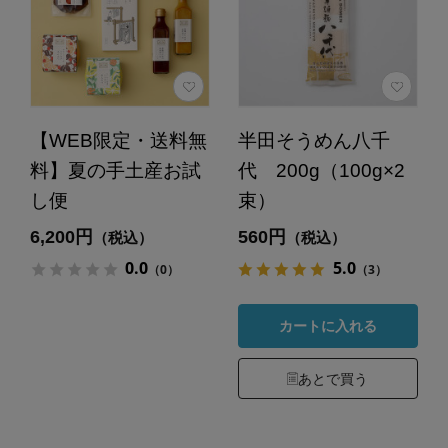
【WEB限定・送料無
半田そうめん八千
料】夏の手土産お試
代 200g（100g×2
し便
束）
6,200円
560円
（税込）
（税込）
0.0
5.0
（0）
（3）
カートに入れる
あとで買う