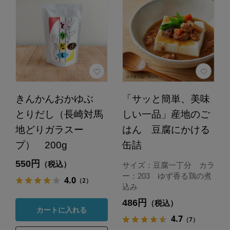
きんかんおかゆぶ
「サッと簡単、美味
とりだし（長崎対馬
しい一品」産地のご
地どりガラスー
はん 豆腐にかける
プ） 200g
缶詰
550円
（税込）
サイズ：豆腐一丁分 カラ
ー：203 ゆず香る鶏の煮
4.0
（2）
込み
486円
（税込）
カートに入れる
4.7
（7）