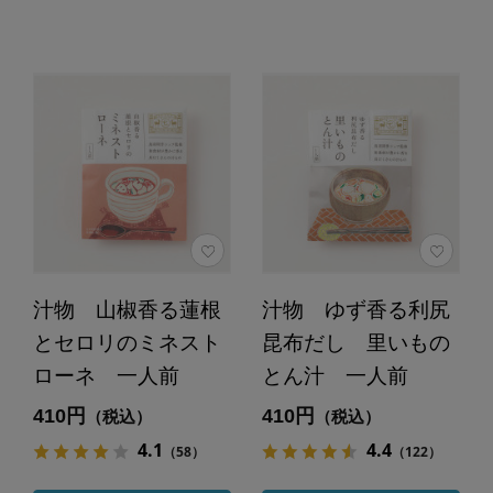
汁物 山椒香る蓮根
汁物 ゆず香る利尻
とセロリのミネスト
昆布だし 里いもの
ローネ 一人前
とん汁 一人前
410円
410円
（税込）
（税込）
4.1
4.4
（58）
（122）