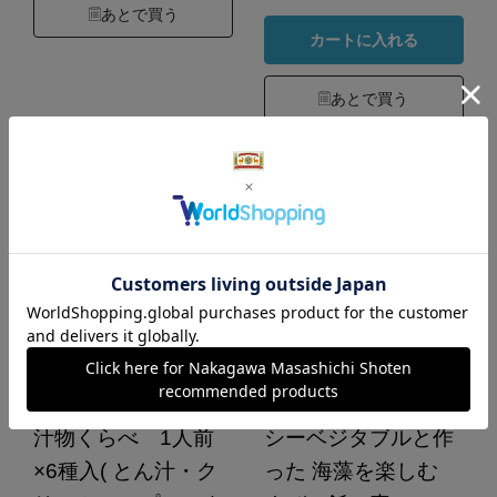
あとで買う
カートに入れる
あとで買う
汁物くらべ 1人前
シーベジタブルと作
×6種入( とん汁・ク
った 海藻を楽しむ