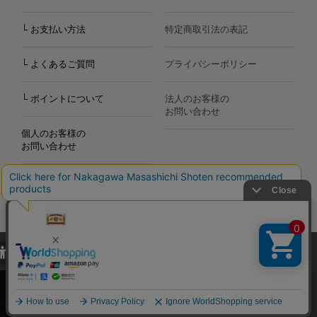
└ お支払い方法
特定商取引法の表記
└ よくあるご質問
プライバシーポリシー
└ ポイントについて
法人のお客様の
お問い合わせ
個人のお客様の
お問い合わせ
当サイトでは、当サイト内における閲覧履歴・属性情報などの取得およ
Copyright©2000
-2026
び利便性向上のためにクッキー（Cookie）を使用いたします。詳細に
Nakagawa Masashichi Shoten All Rights Reserved.
関しては「
プライバシーポリシー
」をお読みください。
承諾する