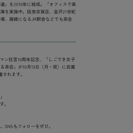
道」を2010年に結成。「オフィスで楽
演を実施中。阪急百貨店、金沢21世紀
場、廃線になるJR駅舎などでも茶会
ーマン狂言10周年記念、「しごでき女子
＆茶会」が10月13日（月・祝）に武蔵
催されます。
会」
ます。
。SNSもフォローをぜひ。