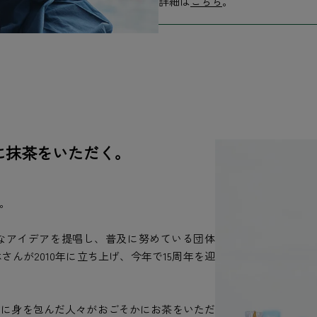
詳細は
こちら
。
に抹茶をいただく。
。
なアイデアを提唱し、普及に努めている団体
んが2010年に立ち上げ、今年で15周年を迎
物に身を包んだ人々がおごそかにお茶をいただ