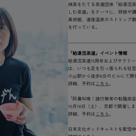
抹茶をたてる茶道団体「給湯流茶
しむ茶道」をテーマに、研修や講
美術館、道後温泉のストリップ劇
を行っている。
「給湯流茶道」イベント情報
給湯流茶道15周年およびサラリ
は、いつも足を引っ張られる狂言
小山駅から徒歩6分のビルにて開
詳細、予約は
こちら
。
「阿鼻叫喚！諸行無常の転職茶
10月18日（土）、京都で開催し
詳細、予約は
こちら
。
日本文化ポッドキャストを配信中