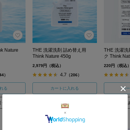
 Nature
THE 洗濯洗剤 詰め替え用
THE 洗濯
Think Nature 450g
ク Think Nat
2,979円（税込）
220円（税込
4.7
44）
（206）
れる
カートに入れる
カー
買う
あとで買う