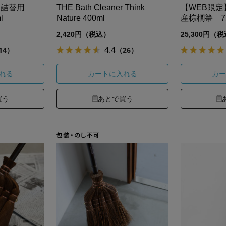
er 詰替用
THE Bath Cleaner Think
【WEB限定】B
l
Nature 400ml
産棕櫚箒 7
2,420円（税込）
25,300円（
4.4
14）
（26）
れる
カートに入れる
カー
買う
あとで買う