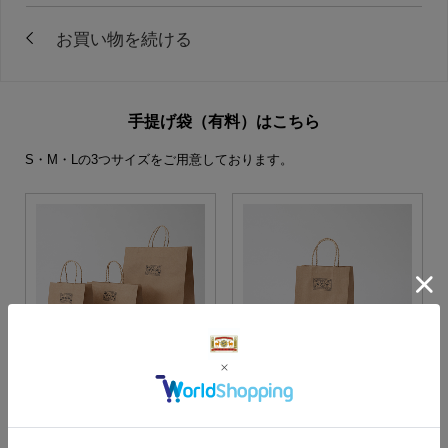
手提げ袋（有料）はこちら
S・M・Lの3つサイズをご用意しております。
S・M・Lサイズより当店に
Sサイズ
お任せ