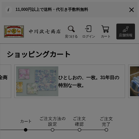
11,000円以上で送料・代引き手数料無料
店舗情報
見つける
ログイン
カート
ショッピングカート
全商
ひとしおの、一枚。31年目の
特別な一枚。