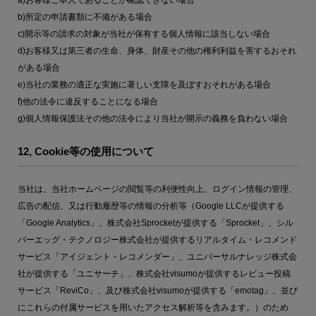
a)お客様ご本人であることが確認できない場合
b)所定の申請書類に不備がある場合
c)開示等の請求の対象が当社が保有する個人情報に該当しない場合
d)お客様又は第三者の生命、身体、財産その他の権利利益を害するおそれ
がある場合
e)当社の業務の適正な実施に著しい支障を及ぼすおそれがある場合
f)他の法令に違反することになる場合
g)個人情報保護法その他の法令により当社が開示の義務を負わない場合
12, Cookie等の使用について
当社は、当社ホームページの閲覧等の利便性向上、ログイン情報の管理、
広告の配信、又は行動履歴等の情報の分析等（Google LLCが提供する
「Google Analytics」、株式会社Sprocketが提供する「Sprocket」、シル
バーエッグ・テクノロジー株式会社が提供するリアルタイム・レコメンド
サービス「アイジェント・レコメンダー」、ユニバーサルナレッジ株式会
社が提供する「ユニサーチ」、株式会社visumoが提供するレビュー投稿
サービス「ReviCo」、及び株式会社visumoが提供する「emotag」、並び
にこれらの付属サービスを用いたアクセス解析等を含みます。）のため