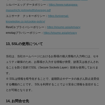
シルバーエッグ データポリシー：
https://www.nakagawa-
masashichi.jp/img/pdf/silveregg.pdf
ユニサーチ クッキーポリシー：
https://universal-
knowledge.co.jp/cookie-policy/
ReviCo プライバシーポリシー：
https://visumo.asia/privacy
emotagプラバシーポリシー：
https://visumo.asia/privacy
13, SSLの使用について
当社は、当社ホームページにおけるお客様の個人情報の入力時には、セキ
ュリティ確保のため、お客様が入力する情報が傍受、妨害又は改ざんされ
ることを防ぐ目的でSSL（Secure Sockets Layer）技術を使用しておりま
す。
※ SSLは情報を暗号化することで、盗聴防止やデータの改ざん防止送受信
する機能のことです。 SSLを利用することでより安全に情報を送信するこ
とが可能となります。
14, お問合せ先