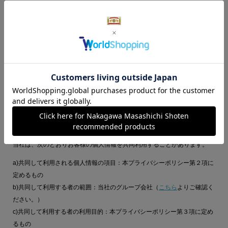
内において個人情報の取扱いの全部又は一部を委託することに伴って個人
情報が提供される場合
b)合併その他の事由による事業の承継に伴って個人情報が提供される場合
c)特定の者との間で共同利用する場合。ただし、この場合、特定の者に個
人情報が提供される旨並びに共同して利用される個人情報の項目、共同し
て利用する者の範囲、利用する者の利用目的及び個人情報の管理について
責任を有する者の氏名又は名称について、あらかじめ、お客様に通知し、
又はお客様が容易に知り得る状態に置きます。
7,共同利用
当社は、次のとおりお客様の個人情報を共同利用することがあります。
a)共同して利用される個人情報の項目：本プライバシーポリシー第２項に
定めるもの
b)共同して利用する者の範囲：当社のグループ会社（
こちら
よりご確認く
ださい。）
c)共同して利用する者の利用目的：本プライバシーポリシー第３項に定め
るもの