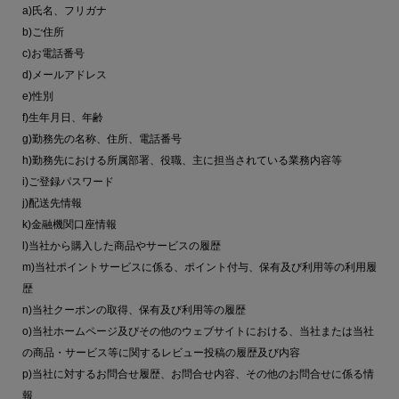
a)氏名、フリガナ
b)ご住所
c)お電話番号
d)メールアドレス
e)性別
f)生年月日、年齢
g)勤務先の名称、住所、電話番号
h)勤務先における所属部署、役職、主に担当されている業務内容等
i)ご登録パスワード
j)配送先情報
k)金融機関口座情報
l)当社から購入した商品やサービスの履歴
m)当社ポイントサービスに係る、ポイント付与、保有及び利用等の利用履
歴
n)当社クーポンの取得、保有及び利用等の履歴
o)当社ホームページ及びその他のウェブサイトにおける、当社または当社
の商品・サービス等に関するレビュー投稿の履歴及び内容
p)当社に対するお問合せ履歴、お問合せ内容、その他のお問合せに係る情
報