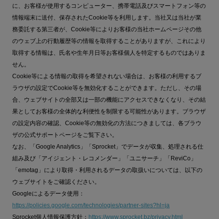
に、お客様が使用するコンピューター、携帯電話及びスマートフォン等の
情報端末に送付、保存されたCookie等を利用します。当社又は当社が業
務委託する第三者が、Cookie等によりお客様の当社ホームページその他
のウェブ上の行動履歴等の情報を取得することがありますが、これにより
取得する情報は、氏名や生年月日等お客様個人を特定するものではありま
せん。
Cookie等による情報の取得を希望されない場合は、お客様の利用するブ
ラウザの設定でCookie等を無効化することができます。ただし、その場
合、ウェブサイトの全部又は一部の機能にアクセスできなくなり、その結
果としてお客様の全体的な利便性を制限する可能性があります。ブラウザ
の設定内容の確認、Cookie等の無効化の方法につきましては、各ブラウ
ザの公式サポートページをご覧下さい。
なお、「Google Analytics」「Sprocket」でデータが収集、処理される仕
組み及び「アイジェント・レコメンダー」「ユニサーチ」「ReviCo」
「emotag」により取得・利用されるデータの取扱いについては、以下の
ウェブサイトをご確認ください。
Googleによるデータ使用：
https://policies.google.com/technologies/partner-sites?hl=ja
Sprocket個人情報保護方針：
https://www.sprocket.bz/privacy.html