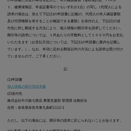
の申請書に所定の事項を記入し、本人確認書類（運転免許証、パスポー
ト、健康保険証、年金証書等のうちいずれか1点）の写し（代理人による
請求の場合は、加えて下記(1)の申請書に記載の、代理人の本人確認書類
及び代理権限を有することが確認できる書類）を添付の上、下記(2)の送
付先に対し郵送する方法により、個人情報の開示等を請求してください。
開示等の請求については、１件あたりの手数料として１０００円をお支払
いただきます（お支払方法については、下記(1)の申請書に案内を記載し
ています。）。なお、本項に定める郵送以外の方法による請求は受け付け
ていませんので、ご了承ください。
記
(1)申請書
個人情報の開示等請求書
(2)送付先
株式会社中川政七商店 事業支援部 管理課 法務担当
住所：奈良県奈良市東九条町1112-1
ただし、以下の場合には、開示等の請求に応じられないことがあります。