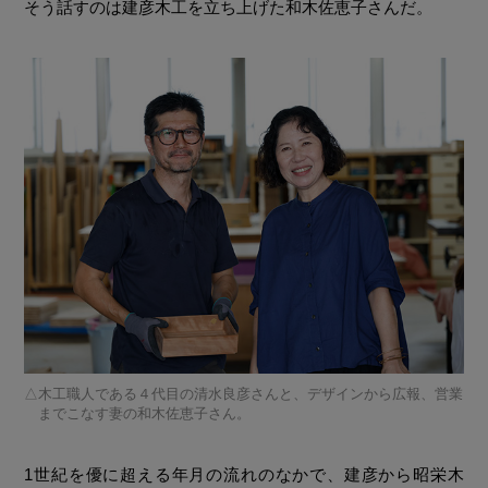
そう話すのは建彦木工を立ち上げた和木佐恵子さんだ。
木工職人である４代目の清水良彦さんと、デザインから広報、営業
までこなす妻の和木佐恵子さん。
1世紀を優に超える年月の流れのなかで、建彦から昭栄木