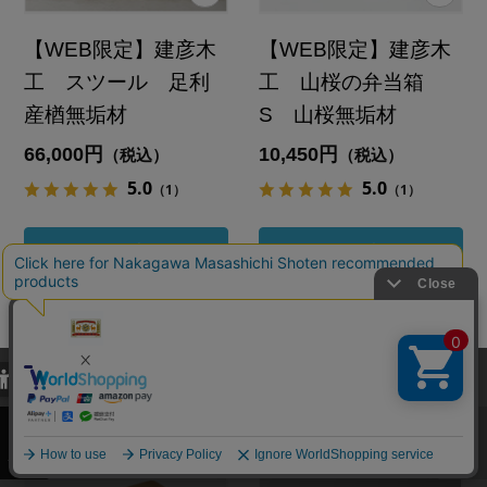
【WEB限定】建彦木
【WEB限定】建彦木
工 スツール 足利
工 山桜の弁当箱
産楢無垢材
S 山桜無垢材
66,000円
10,450円
（税込）
（税込）
5.0
5.0
（1）
（1）
カートに入れる
カートに入れる
あとで買う
あとで買う
当サイトでは、当サイト内における閲覧履歴・属性情報などの取得およ
び利便性向上のためにクッキー（Cookie）を使用いたします。詳細に
関しては「
プライバシーポリシー
」をお読みください。
承諾する