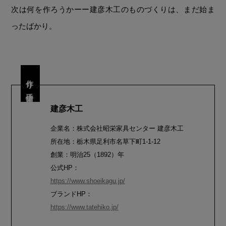
次は何を作ろうかーー建彦木工のものづくりは、まだ始ま
ったばかり。
作り手情報
建彦木工
企業名：株式会社昭栄家具センター 建彦木工
所在地：栃木県足利市名草下町1-1-12
創業：明治25（1892）年
公式HP：
https://www.shoeikagu.jp/
ブランドHP：
https://www.tatehiko.jp/