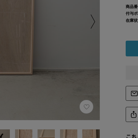
商品番
付与ポ
在庫状
こち