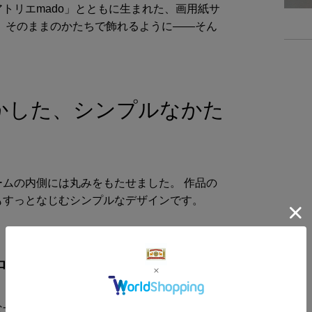
トリエmado」とともに生まれた、画用紙サ
-
、そのままのかたちで飾れるように――そん
かした、シンプルなかた
ムの内側には丸みをもたせました。 作品の
もすっとなじむシンプルなデザインです。
中に飾って
一枚を気軽に飾れる無垢の木の額。 飾る場