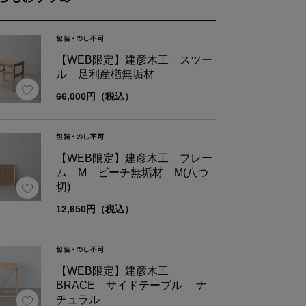
【WEB限定】建彦木工 スツー
ル 足利産楢無垢材
66,000円（税込）
【WEB限定】建彦木工 フレー
ム M ビーチ無垢材 M(八つ
切)
12,650円（税込）
種
ビーチ無垢材
【WEB限定】建彦木工
BRACE サイドテーブル ナ
ズ
幅
奥行き
チュラル