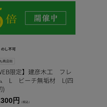
ち商店街
WEB限定】建彦木工 フレ
ム L ビーチ無垢材 L(四
)
,300円
（税込）