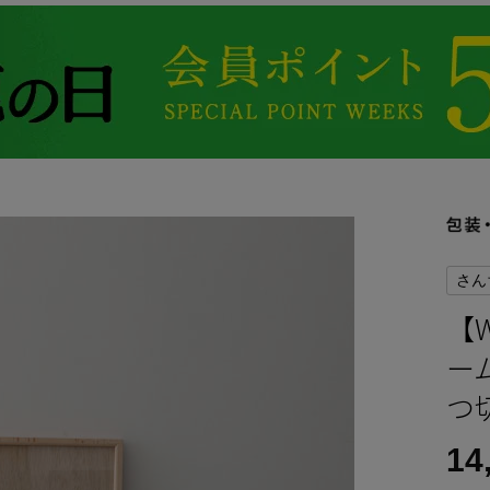
さん
【
ー
つ切
14