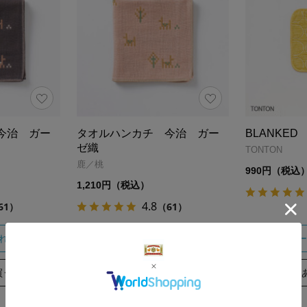
今治 ガー
タオルハンカチ 今治 ガー
BLANKE
ゼ織
TONTON
鹿／桃
990円（税込
1,210円（税込）
4.8
61）
（61）
れる
カートに入れる
カー
買う
あとで買う