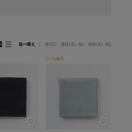
並べ替え
発売日
価格(高い順)
価格(安い順)