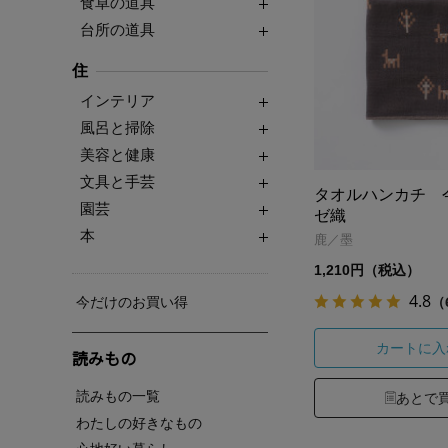
食卓の道具
台所の道具
住
インテリア
風呂と掃除
美容と健康
文具と手芸
タオルハンカチ 
園芸
ゼ織
本
鹿／墨
1,210円（税込）
4.8
（
今だけのお買い得
カートに入
読みもの
読みもの一覧
あとで
わたしの好きなもの