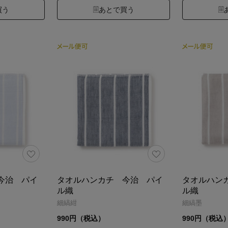
買う
あとで買う
今治 パイ
タオルハンカチ 今治 パイ
タオルハン
ル織
ル織
細縞紺
細縞墨
990円（税込）
990円（税込