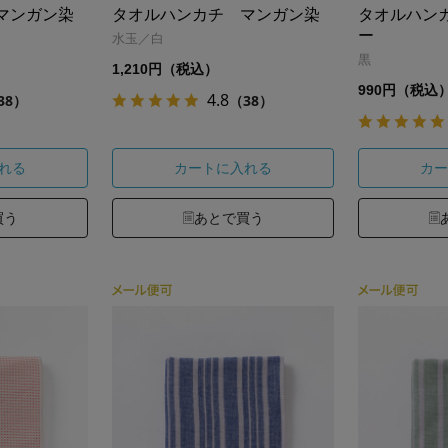
マンガン染
タオルハンカチ マンガン染
タオルハン
ー
水玉／白
黒
1,210円（税込）
990円（税込
4.8
38）
（38）
れる
カートに入れる
カー
買う
あとで買う