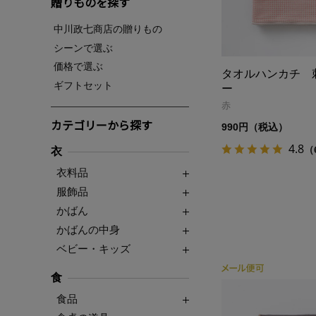
贈りものを探す
中川政七商店の贈りもの
シーンで選ぶ
価格で選ぶ
タオルハンカチ 
ギフトセット
ー
赤
カテゴリーから探す
990円（税込）
4.8
（
衣
衣料品
服飾品
かばん
かばんの中身
ベビー・キッズ
食
食品