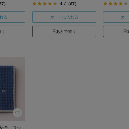
4.7
67）
（67）
れる
カートに入れる
カー
買う
あとで買う
今治 ワッ