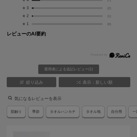
★
4
(7)
★
3
(2)
★
2
(1)
★
1
(0)
レビューのAI要約
愛用者による追記レビュー(1)
絞り込み
表示：新しい順
気になるレビューを表示
肌触り
季節
タオルハンカチ
タオル地
自分用
一