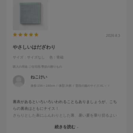
2026.8.3
やさしいはだざわり
サイズ：サイズなし
色：青磁
購入の用途
:ご自宅用,季節の贈りもの
ねこけい
身長:
156～160cm
体型:
大柄
普段の服のサイズ:
XL～
裏表があるといろいろいわれることもありましょうが、こち
らの裏表はともにナイス！
さらりとした表にふんわりとした裏、暑い夏を乗り切るよい
相棒と言えましょう。
続きを読む
分厚いかと思ったのですが、ポケットに収まりよくかさばる