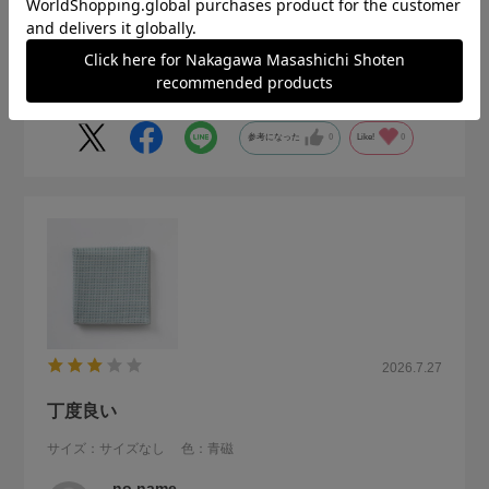
ハンカチの予備が欲しくて購入しました。旅行中使っていま
したが、吸水力に長けていて、重宝しました。
参考になった
0
Like!
0
2026.7.27
丁度良い
サイズ：サイズなし
色：青磁
no name