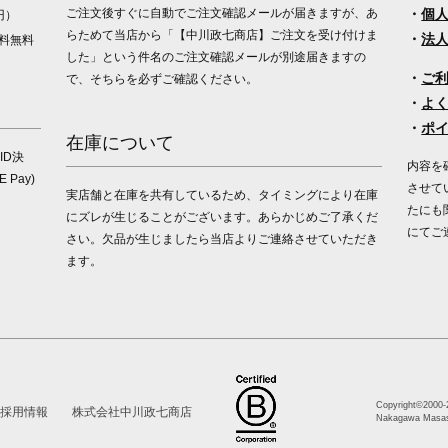
ご注文後すぐに自動でご注文確認メールが届きますが、あ
・
個
円）
らためて当店から「【中川政七商店】ご注文を受け付けま
・
法
料無料
した」という件名のご注文確認メールが別途届きますの
・
ご
で、そちらを必ずご確認ください。
・
よ
・
ポ
在庫について
ID決
内容を
Pay)
させて
実店舗と在庫を共有しているため、タイミングにより在庫
たにも
にズレが生じることがございます。あらかじめご了承くだ
にてご
さい。欠品が生じましたら当店よりご連絡させていただき
ます。
Copyright©2000
-
採用情報
株式会社中川政七商店
Nakagawa Masash