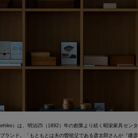
tehiko）は、明治25（1892）年の創業より続く昭栄家具セ
ブランド。「もともとは夫の曽祖父である彦太郎さんが『建彦