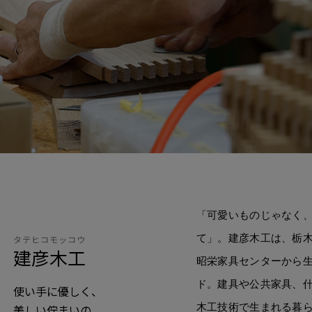
「可愛いものじゃなく
て」。建彦木工は、栃木
タテヒコモッコウ
建彦木工
昭栄家具センターから
ド。建具や公共家具、
使い手に優しく、
木工技術で生まれる暮
美しい佇まいの