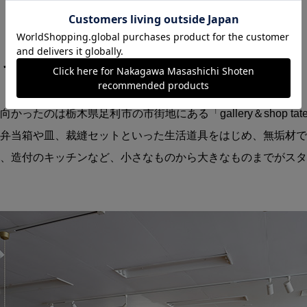
リヤカーからはじまった
かったのは栃木県足利市の市街地にある「gallery＆shop tate
弁当箱や皿、裁縫セットといった生活道具をはじめ、無垢材で
、造付のキッチンなど、小さなものから大きなものまでがスタ