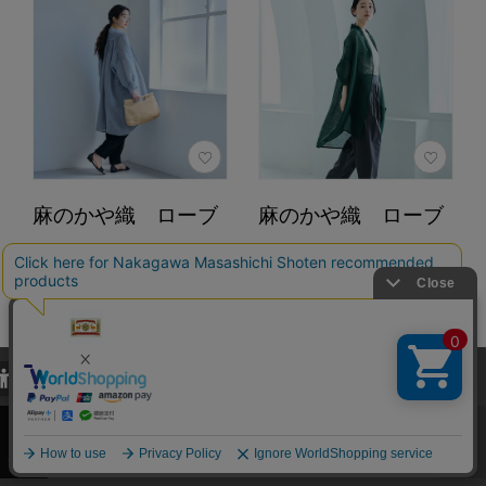
麻のかや織 ローブ
麻のかや織 ローブ
カラー：水色
カラー：緑
22,000円
22,000円
（税込）
（税込）
4.6
4.6
（37）
（37）
当サイトでは、当サイト内における閲覧履歴・属性情報などの取得およ
カートに入れる
カートに入れる
び利便性向上のためにクッキー（Cookie）を使用いたします。詳細に
関しては「
プライバシーポリシー
」をお読みください。
あとで買う
あとで買う
承諾する