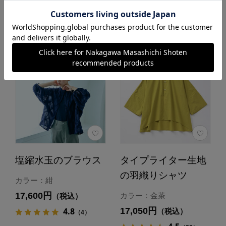
あとで買う
あとで買う
塩縮水玉のブラウス
タイプライター生地
の羽織りシャツ
カラー：紺
17,600円
カラー：金茶
（税込）
17,050円
4.8
（税込）
（4）