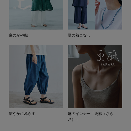
麻のかや織
夏の着こなし
涼やかに暮らす
麻のインナー「更麻（さら
さ）」