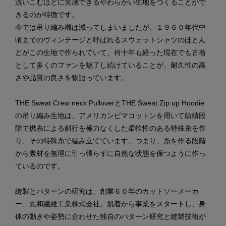
洗いこむほどに実感できるやわらかい生地をつくることがで
きるのが特徴です。
今では吊り編み機は減ってしまいましたが、１９６０年代中
頃までのヴィンテージと呼ばれるスウェットシャツのほとん
どがこの生地で作られていて、何十年も経った現在でも古着
として多くのファンを魅了し続けていることが、耐久性の高
さや品質の良さを物語っています。
THE Sweat Crew neck PulloverとTHE Sweat Zip up Hoodie
の吊り編み生地は、アメリカンピマコットンを用いて紡績段
階で撚糸による斜行を極力なくした柔軟性のある特殊糸を作
り、その特殊糸で編み立てています。つまり、糸を作る段階
から素材を無理に引っ張らずに自然な状態を保つように作っ
ているのです。
縫製とパターンの研究は、創業６０年のカットソーメーカ
ー、丸和繊維工業株式会社。肌着から事業をスタートし、身
体の動きや姿勢に合わせた独自のパターン研究と縫製技術が