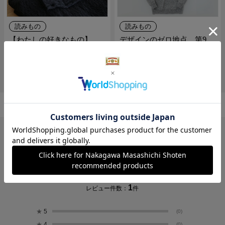
読みもの
読みもの
【わたしの好きなもの】
デザインのゼロ地点 第9
THE のインナーとスウェッ
回：スウェット
ト
レビュー
2.0
1
レビュー件数：
件
★
5
(0)
★
4
(0)