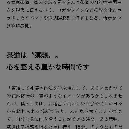
る武家茶道。家元である岡本さんは茶道の可能性や面白
さを現代に伝えるべく、ヨガやワインなどの異文化とコ
ラボしたイベントや抹茶BARを主催するなど、斬新かつ
多彩に展開。
茶道は〝瞑想〟。
心を整える豊かな時間です
「茶道って礼儀や作法を学ぶ場として、あるいはかつて
の花嫁修行の一貫のようなイメージがあるかもしれませ
んが、僕としては、お稽古は煩わしい社会や忙しい日々
から離れられる場所であり、ふと息を抜くことができ
て、自分自身に向き合うことができる時間。ある意味、
茶道は幸福感を得るために行う〝瞑想〟のようなものだ