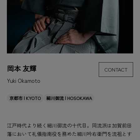
岡本 友輝
CONTACT
Yuki Okamoto
京都市 | KYOTO
細川御流 | HOSOKAWA
江戸時代より続く細川御流の十代目。同流派は加賀前田
藩において礼儀指南役を務めた細川吟右衛門を流祖とす