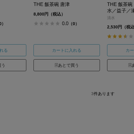
THE 飯茶碗 唐津
THE 飯茶
水／益子／
8,800円（税込）
清水
0.0
0）
（0）
2,530円（税
れる
カートに入れる
カー
買う
あとで買う
3
件あります