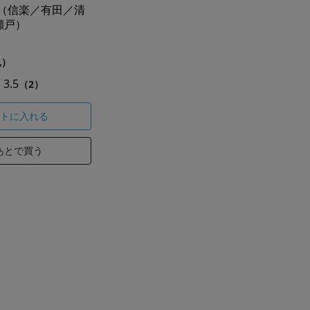
碗（信楽／有田／清
瀬戸）
込）
3.5
（2）
トに入れる
あとで買う