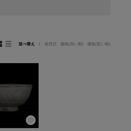
並べ替え
発売日
価格(高い順)
価格(安い順)