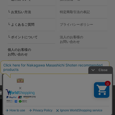
└ お支払い方法
特定商取引法の表記
└ よくあるご質問
プライバシーポリシー
└ ポイントについて
法人のお客様の
お問い合わせ
個人のお客様の
お問い合わせ
当サイトでは、当サイト内における閲覧履歴・属性情報などの取得およ
Copyright©2000
-2026
び利便性向上のためにクッキー（Cookie）を使用いたします。詳細に
Nakagawa Masashichi Shoten All Rights Reserved.
関しては「
プライバシーポリシー
」をお読みください。
承諾する