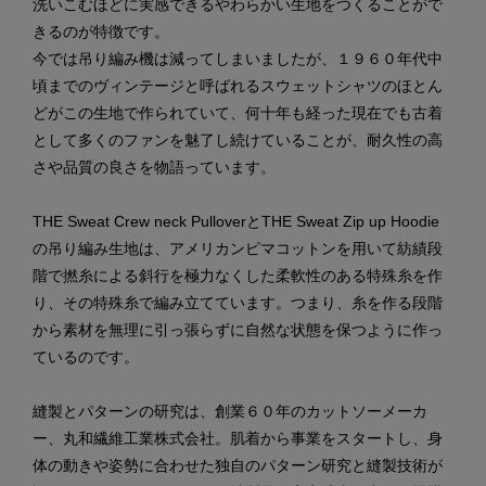
洗いこむほどに実感できるやわらかい生地をつくることがで
きるのが特徴です。
今では吊り編み機は減ってしまいましたが、１９６０年代中
頃までのヴィンテージと呼ばれるスウェットシャツのほとん
どがこの生地で作られていて、何十年も経った現在でも古着
として多くのファンを魅了し続けていることが、耐久性の高
さや品質の良さを物語っています。
THE Sweat Crew neck PulloverとTHE Sweat Zip up Hoodie
の吊り編み生地は、アメリカンピマコットンを用いて紡績段
階で撚糸による斜行を極力なくした柔軟性のある特殊糸を作
り、その特殊糸で編み立てています。つまり、糸を作る段階
から素材を無理に引っ張らずに自然な状態を保つように作っ
ているのです。
縫製とパターンの研究は、創業６０年のカットソーメーカ
ー、丸和繊維工業株式会社。肌着から事業をスタートし、身
体の動きや姿勢に合わせた独自のパターン研究と縫製技術が