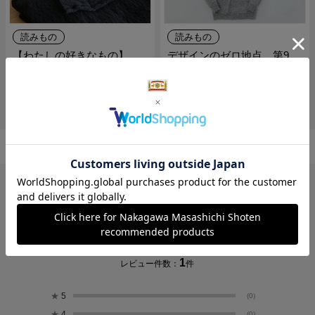
読みもの
読みもの
【わたしの好きなもの】
デザインのゼロ地点 第9
THE のインナーとスウェッ
回：スウェット
ト
レビュー
2.0
1
レビュー件数：
件
★
5
(0)
★
4
(0)