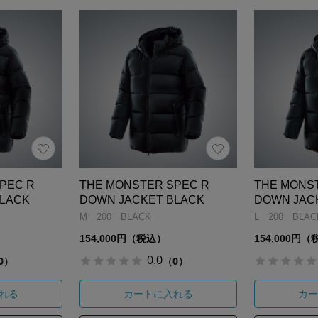
PEC R
THE MONSTER SPEC R
THE MONS
BLACK
DOWN JACKET BLACK
DOWN JAC
M 200 BLACK
L 200 BLAC
154,000円（税込）
154,000円
0.0
0）
（0）
れる
カートに入れる
カー