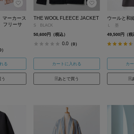
aori マーカース
THE WOOL FLEECE JACKET
ウールと和
 フリーサ
S BLACK
Ｌ 墨
50,600円（税込）
49,500円（
0.0
（0）
0）
れる
カートに入れる
カー
買う
あとで買う