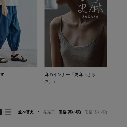
らす
麻のインナー「更麻（さら
さ）」
並べ替え
発売日
価格(高い順)
価格(安い順)