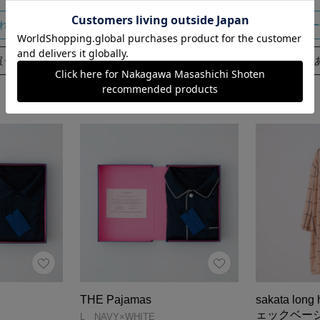
れる
カートに入れる
カー
買う
あとで買う
THE Pajamas
sakata lo
ェックベー
L NAVY×WHITE