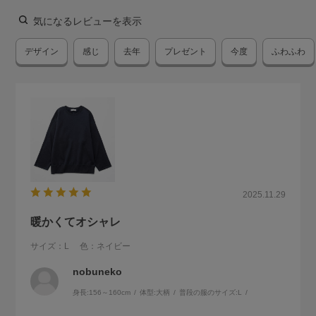
気になるレビューを表示
デザイン
感じ
去年
プレゼント
今度
ふわふわ
2025.11.29
暖かくてオシャレ
サイズ：L
色：ネイビー
nobuneko
身長:
156～160cm
体型:
大柄
普段の服のサイズ:
L