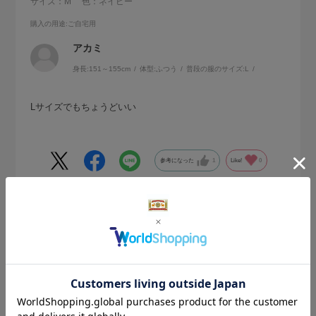
サイズ：M
色：ネイビー
購入の用途
:ご自宅用
アカミ
身長:
151～155cm
体型:
ふつう
普段の服のサイズ:
L
Lサイズでもちょうどいい
参考になった
1
Like!
0
2025.10.24