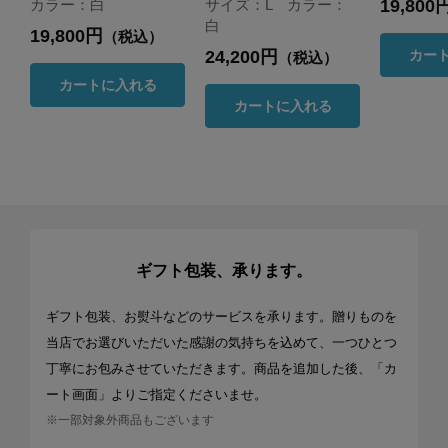
19,800
カラー：白
サイズ：L カラー：
白
19,800円
（税込）
24,200円
カー
（税込）
カートに入れる
カートに入れる
ギフト包装、承ります。
ギフト包装、お熨斗などのサービスを承ります。贈りものを
当店でお選びいただいた感謝の気持ちを込めて、一つひとつ
丁寧にお包みさせていただきます。商品を追加した後、「カ
ート画面」よりご指定くださいませ。
※一部対象外商品もございます