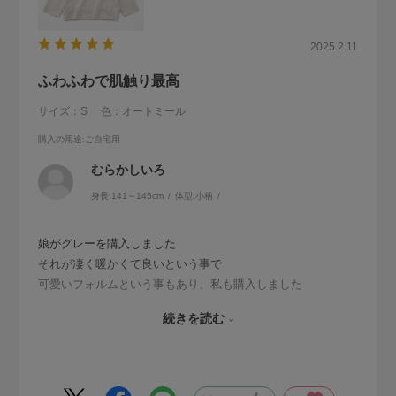
2025.2.11
ふわふわで肌触り最高
サイズ：S
色：オートミール
購入の用途
:ご自宅用
むらかしいろ
身長:
141～145cm
体型:
小柄
娘がグレーを購入しました
それが凄く暖かくて良いという事で
可愛いフォルムという事もあり、私も購入しました
届いて手に取ると、ふわふわでとても肌触りが良かったです
続きを読む
大切にします
色違いも欲しくなりました