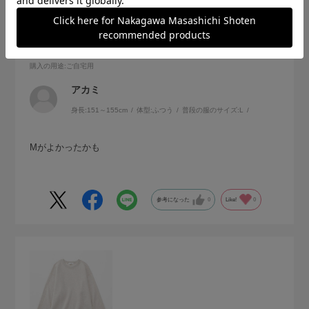
ネイビーも注文します
サイズ：S
色：グレー
購入の用途
:ご自宅用
アカミ
身長:
151～155cm
体型:
ふつう
普段の服のサイズ:
L
Mがよかったかも
参考になった
0
Like!
0