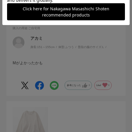
ネイビーも注文します
サイズ：S
色：グレー
購入の用途
:ご自宅用
アカミ
身長:
151～155cm
体型:
ふつう
普段の服のサイズ:
L
Mがよかったかも
参考になった
0
Like!
0