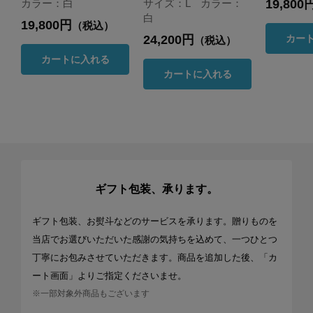
19,800
カラー：白
サイズ：L カラー：
白
19,800円
（税込）
24,200円
カー
（税込）
カートに入れる
カートに入れる
ギフト包装、承ります。
ギフト包装、お熨斗などのサービスを承ります。贈りものを
当店でお選びいただいた感謝の気持ちを込めて、一つひとつ
丁寧にお包みさせていただきます。商品を追加した後、「カ
ート画面」よりご指定くださいませ。
※一部対象外商品もございます