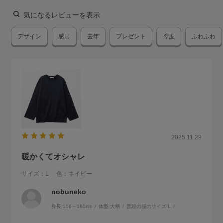
気になるレビューを表示
デザイン
感じ
去年
プレゼント
今度
ふわふわ
2025.11.29
暖かくてオシャレ
サイズ：L
色：ネイビー
nobuneko
身長:
156～160cm
体型:
大柄
普段の服のサイズ:
L