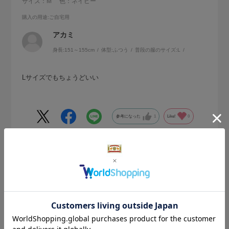
サイズ：M
色：ネイビー
購入の用途
:ご自宅用
アカミ
身長:
151～155cm
体型:
ふつう
普段の服のサイズ:
L
Lサイズでもちょうどいい
参考になった
1
Like!
0
2025.10.24