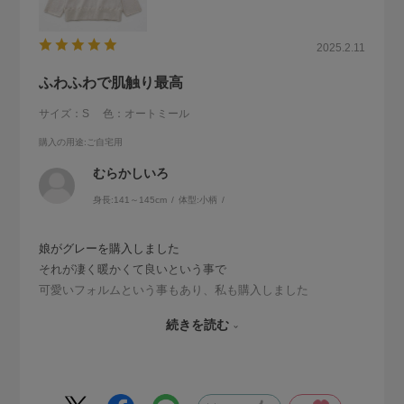
2025.2.11
ふわふわで肌触り最高
サイズ：S
色：オートミール
購入の用途
:ご自宅用
むらかしいろ
身長:
141～145cm
体型:
小柄
娘がグレーを購入しました
それが凄く暖かくて良いという事で
可愛いフォルムという事もあり、私も購入しました
届いて手に取ると、ふわふわでとても肌触りが良かったです
続きを読む
大切にします
色違いも欲しくなりました