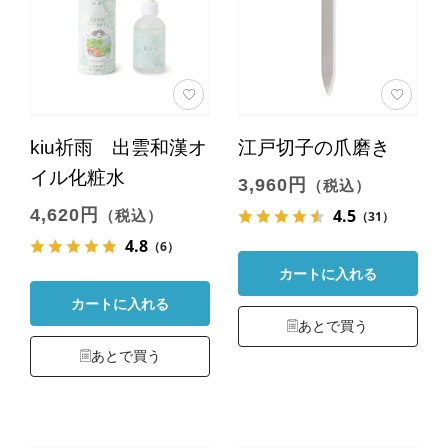
kiu祈雨 出雲和漢オ
江戸切子の爪磨き
イル化粧水
3,960円
（税込）
4,620円
4.5
（税込）
（31）
4.8
（6）
カートに入れる
カートに入れる
あとで買う
あとで買う