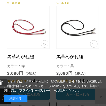
馬革めがね紐
馬革めがね紐
カラー：赤
カラー：黒
3,080円
3,080円
（税込）
（税込）
4.4
4.4
（56）
（56）
当サイトでは、当サイト内における閲覧履歴・属性情報などの取得およ
び利便性向上のためにクッキー（Cookie）を使用いたします。詳細に
関しては「
プライバシーポリシー
」をお読みください。
カートに入れる
カートに入れる
承諾する