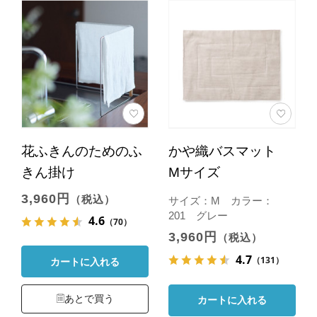
花ふきんのためのふ
かや織バスマット
きん掛け
Mサイズ
3,960円
（税込）
サイズ：M カラー：
201 グレー
4.6
（70）
3,960円
（税込）
4.7
（131）
カートに入れる
あとで買う
カートに入れる