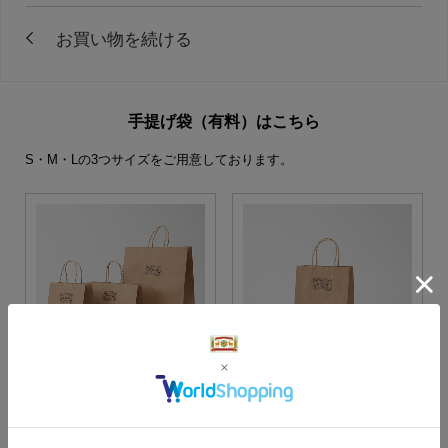
手提げ袋（有料）はこちら
S・M・Lの3つサイズをご用意しております。
S・M・Lサイズより当店に
Sサイズ
お任せ