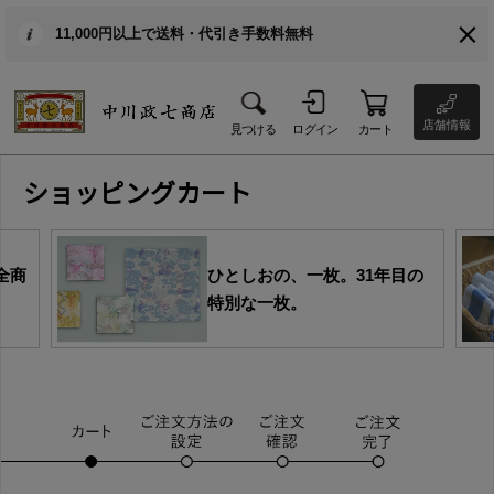
11,000円以上で送料・代引き手数料無料
店舗情報
見つける
ログイン
カート
ショッピングカート
全商
ひとしおの、一枚。31年目の
特別な一枚。