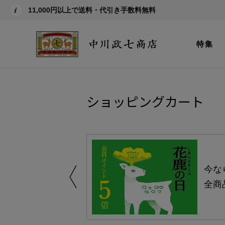
11,000円以上で送料・代引き手数料無料
特集
ショッピングカート
える-よりどり
今な
ャンペーン-
全商