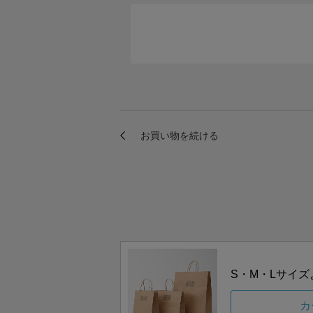
S・M・Lサイ
カ