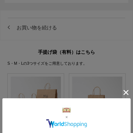
手提げ袋（有料）はこちら
S・M・Lの3つサイズをご用意しております。
S・M・Lサイズより当店に
Sサイズ