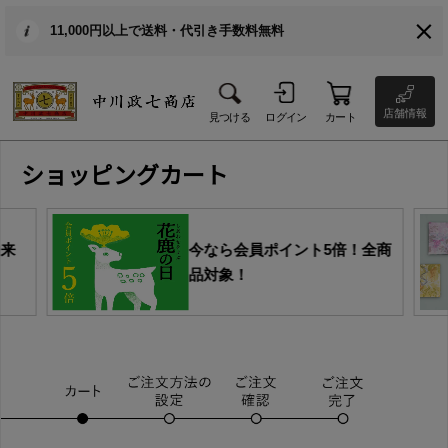
11,000円以上で送料・代引き手数料無料
店舗情報
見つける
ログイン
カート
ショッピングカート
由来
今なら会員ポイント5倍！全商
品対象！