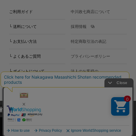
ご利用ガイド
中川政七商店について
└ 送料について
採用情報
└ お支払い方法
特定商取引法の表記
└ よくあるご質問
プライバシーポリシー
└ ポイントについて
法人のお客様の
お問い合わせ
個人のお客様の
お問い合わせ
当サイトでは、当サイト内における閲覧履歴・属性情報などの取得およ
Copyright©2000
-2026
び利便性向上のためにクッキー（Cookie）を使用いたします。詳細に
Nakagawa Masashichi Shoten All Rights Reserved.
関しては「
プライバシーポリシー
」をお読みください。
承諾する