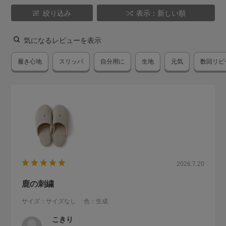
絞り込み
表示：新しい順
気になるレビューを表示
履き心地
スリッパ
自分用に
生地
元気
数回リピ
2026.7.20
鹿の刺繍
サイズ：サイズなし
色：生成
こきり