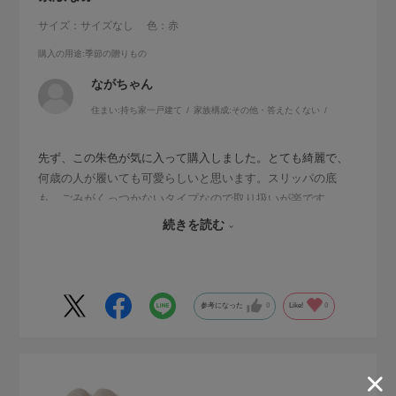
サイズ：サイズなし
色：赤
購入の用途
:季節の贈りもの
ながちゃん
住まい:
持ち家一戸建て
家族構成:
その他・答えたくない
先ず、この朱色が気に入って購入しました。とても綺麗で、
何歳の人が履いても可愛らしいと思います。スリッパの底
も、ごみがくっつかないタイプなので取り扱いが楽です。
自分が使って良かったので、お中元としてまた購入しまし
続きを読む
た。きっと喜んでいただけるはず！
参考になった
0
Like!
0