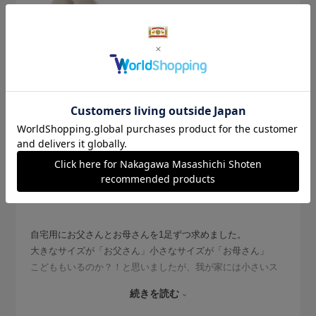
2026.6.19
名前もかわいい
サイズ：サイズなし
色：生成
購入の用途
:ご自宅用
あやこ
自宅用にお父さんとお母さんを1足ずつ求めました。
大きなサイズが「お父さん」小さなサイズが「お母さん」
こどももいるのか？！と思いましたが、我が家には小さいス
リッパを履くような子供はいないので断念しました。追加で
続きを読む
買うなら、お父さんとお母さんを1足ずつ買い足そうと思いま
す。とても気に入っています。