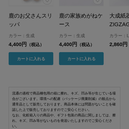
鹿のお父さんスリ
鹿の家族めがねケ
大成紙
ッパ
ース
ZIGZA
カラー：生成
カラー：生成
カラー：Li
4,400円
4,400円
2,860円
（税込）
（税込）
カートに入れる
カートに入れる
流通の過程で商品梱包用の箱に擦れ、キズ、凹み等が生じている場
合がございます。環境への配慮（パッケージ廃棄削減）の観点から
通常品として販売しております。商品本体には問題がないことを確
認した上で販売しておりますのでご安心ください。
なお、化粧箱入りの商品や、ギフト包装の商品に関しましては、擦
れ、キズ、凹み等がないものを発送いたしますのでご安心くださ
い。