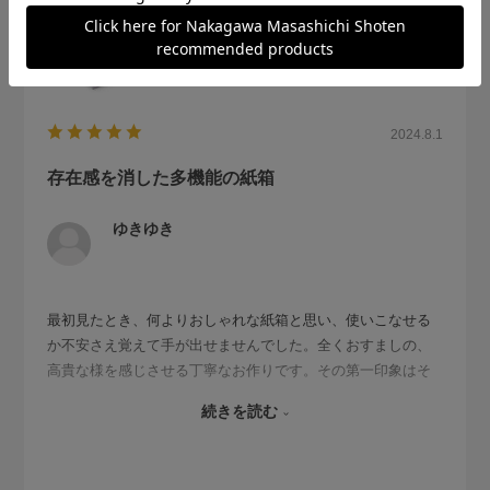
2024.8.1
存在感を消した多機能の紙箱
ゆきゆき
最初見たとき、何よりおしゃれな紙箱と思い、使いこなせる
か不安さえ覚えて手が出せませんでした。全くおすましの、
高貴な様を感じさせる丁寧なお作りです。その第一印象はそ
のままに、今や机の上で活躍すること八面六臂。ピッタリハ
続きを読む
マる上蓋が真ん中で二つに分かれていて、縦長の半分サイズ
の中蓋にはペンや付箋紙など置いて使えます。すんとおすま
し、でも卓回りが片付く優れものです。