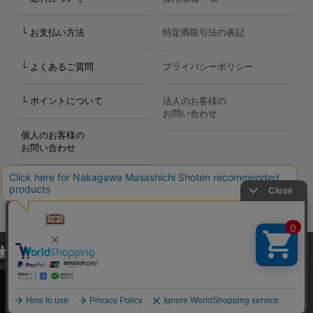
└ お支払い方法
特定商取引法の表記
└ よくあるご質問
プライバシーポリシー
└ ポイントについて
法人のお客様の
お問い合わせ
個人のお客様の
お問い合わせ
当サイトでは、当サイト内における閲覧履歴・属性情報などの取得およ
Copyright©2000
-2026
び利便性向上のためにクッキー（Cookie）を使用いたします。詳細に
Nakagawa Masashichi Shoten All Rights Reserved.
関しては「
プライバシーポリシー
」をお読みください。
承諾する