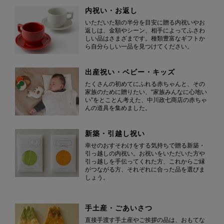
内祝い・お返し
いただいた額の半分を目安に贈る内祝いやお
返しは、金額やシーン、相手によってふさわ
しい品はさまざまです。種類豊富なギフトか
ら自分らしい一品を見つけてください。
出産祝い・ベビー・キッズ
たくさんの初めてにふれる赤ちゃんと、その
家族のために贈りたい、“家族みんなに心地い
い”をとことん考えた、中川政七商店の赤ちゃ
んの道具を集めました。
新築・引越し祝い
幸せのおすそわけをする気持ちで贈る新築・
引っ越しの内祝い。お祝いをいただいた方や
引っ越しを手伝ってくれた方、これからご縁
がつながる方、それぞれに合った品を選びま
しょう。
手土産・ごあいさつ
直接手渡す手土産やご挨拶の品は、おもてな