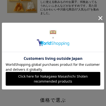
しに使える飲みものやお菓子、何枚あっても
うれしいふきんなどがおすすめです。見た目
にもかわいい中川政七商店の"人気もの”を集め
ました。
ふきんの贈りもの
中川政七商店を代表するアイテム、ふきんは
ちょっとした手みやげから、内祝いや御中
元・御歳暮まで幅広くお使いいただけます。
法事・香典返し
不祝儀を残さないように、との思いから「あ
とに残らないもの」が好まれる法事や香典の
お返し。消耗品のふきんやタオル、お茶やコ
ーヒーなどの消えものを中心に揃えました。
価格で選ぶ