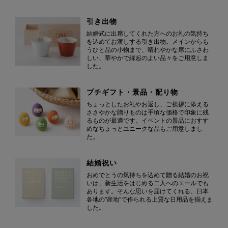
引き出物
結婚式に出席してくれた方へのお礼の気持ち
を込めてお渡しする引き出物。メインからも
うひと品の小物まで、晴れやかな席にふさわ
しい、華やかで縁起のよい品々をご用意しま
した。
プチギフト・景品・配り物
ちょっとしたお礼やお返し、ご挨拶に添える
ささやかな贈りものは手頃な価格で印象に残
るものが最適です。イベントの景品におすす
めなちょっとユニークな品もご用意しまし
た。
結婚祝い
おめでとうの気持ちを込めて贈る結婚のお祝
いは、新生活をはじめる二人へのエールでも
あります。そんな思いを届けてくれる、日本
各地の"産地”で作られる上質な日用品を揃えま
した。