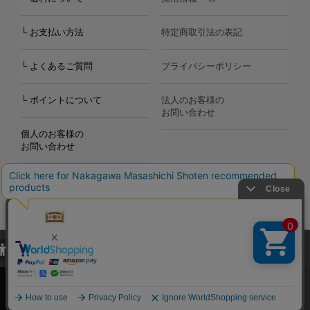
└ お支払い方法
特定商取引法の表記
└ よくあるご質問
プライバシーポリシー
└ ポイントについて
法人のお客様の
お問い合わせ
個人のお客様の
お問い合わせ
当サイトでは、当サイト内における閲覧履歴・属性情報などの取得およ
Copyright©2000
-2026
び利便性向上のためにクッキー（Cookie）を使用いたします。詳細に
Nakagawa Masashichi Shoten All Rights Reserved.
関しては「
プライバシーポリシー
」をお読みください。
承諾する