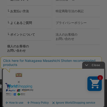
└ お支払い方法
特定商取引法の表記
└ よくあるご質問
プライバシーポリシー
└ ポイントについて
法人のお客様の
お問い合わせ
個人のお客様の
お問い合わせ
当サイトでは、当サイト内における閲覧履歴・属性情報などの取得およ
Copyright©2000
-2026
び利便性向上のためにクッキー（Cookie）を使用いたします。詳細に
Nakagawa Masashichi Shoten All Rights Reserved.
関しては「
プライバシーポリシー
」をお読みください。
承諾する