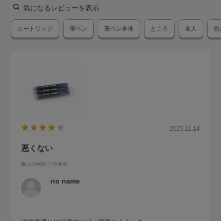
気になるレビューを表示
カートリッジ
筆ペン
筆ペン本体
ところ
友人
色
2025.11.14
悪くない
購入の用途
:ご自宅用
no name