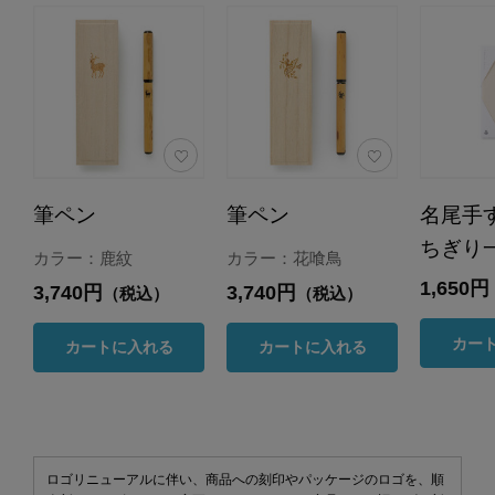
筆ペン
筆ペン
名尾手
ちぎり
カラー：鹿紋
カラー：花喰鳥
1,650円
3,740円
3,740円
（税込）
（税込）
カー
カートに入れる
カートに入れる
ロゴリニューアルに伴い、商品への刻印やパッケージのロゴを、順