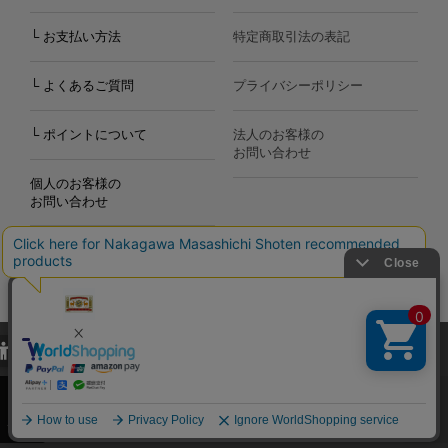
└ お支払い方法
特定商取引法の表記
└ よくあるご質問
プライバシーポリシー
└ ポイントについて
法人のお客様の
お問い合わせ
個人のお客様の
お問い合わせ
当サイトでは、当サイト内における閲覧履歴・属性情報などの取得およ
Copyright©2000
-2026
び利便性向上のためにクッキー（Cookie）を使用いたします。詳細に
Nakagawa Masashichi Shoten All Rights Reserved.
関しては「
プライバシーポリシー
」をお読みください。
承諾する