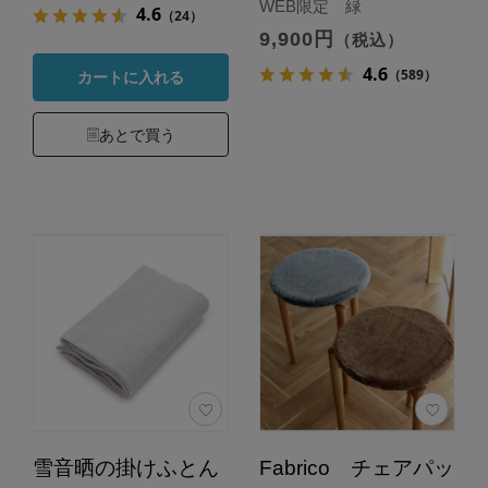
WEB限定 緑
4.6
（24）
9,900円
（税込）
4.6
（589）
カートに入れる
あとで買う
雪音晒の掛けふとん
Fabrico チェアパッ