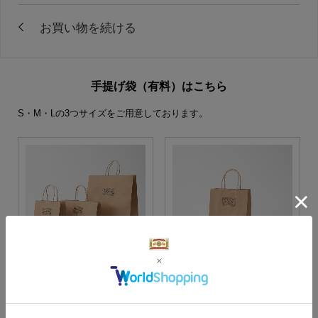
手提げ袋（有料）はこちら
S・M・Lの3つサイズをご用意しております。
S・M・Lサイズより当店に
Sサイズ
お任せ