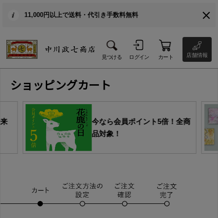
11,000円以上で送料・代引き手数料無料
店舗情報
見つける
ログイン
カート
ショッピングカート
由来
今なら会員ポイント5倍！全商
品対象！