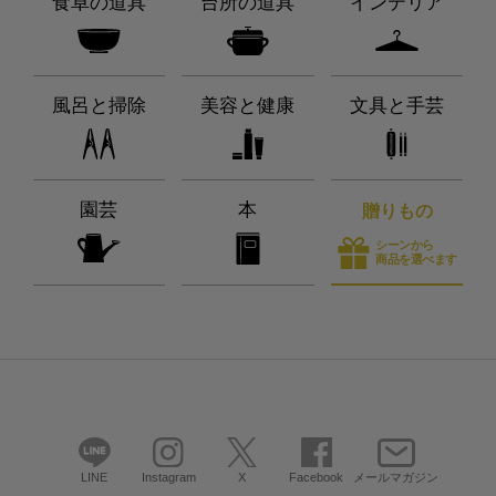
食卓の道具
台所の道具
インテリア
風呂と掃除
美容と健康
文具と手芸
園芸
本
贈りもの
シーンから
商品を選べます
LINE
Instagram
X
Facebook
メールマガジン