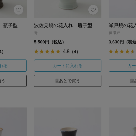
 瓶子型
波佐見焼の花入れ 瓶子型
瀬戸焼の花
青
黄瀬戸
5,500円（税込）
3,630円（税
4.8
4）
（4）
れる
カートに入れる
カー
買う
あとで買う