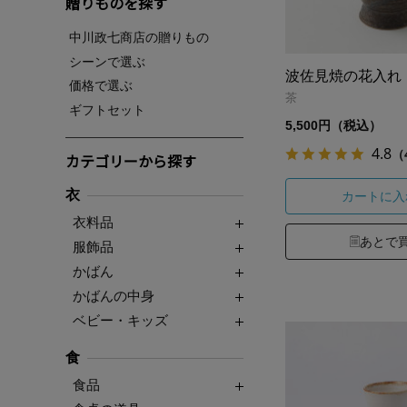
贈りものを探す
中川政七商店の贈りもの
シーンで選ぶ
波佐見焼の花入れ
価格で選ぶ
茶
ギフトセット
5,500円（税込）
4.8
（
カテゴリーから探す
衣
カートに入
衣料品
あとで
服飾品
かばん
かばんの中身
ベビー・キッズ
食
食品