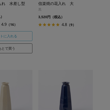
入れ 水差し型
信楽焼の花入れ 大
黒
込）
3,520円（税込）
4.9
4.8
（16）
（9）
トに入れる
あとで買う