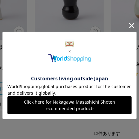
鼓型 白
信楽焼の花入れ 鼓型 黒
瀬戸焼の花
青磁飴
3,300円（税込）
3,300円（税
5.0
9）
（2）
れる
カートに入れる
買う
あとで買う
12
件あります