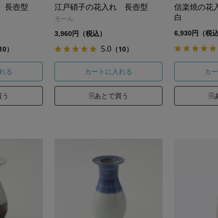
 長壺型
江戸硝子の花入れ 長壺型
信楽焼の花
白
モール
6,930円（税
3,960円（税込）
5.0
10）
（10）
れる
カートに入れる
カー
買う
あとで買う