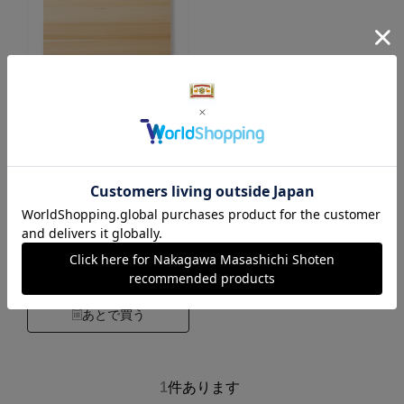
食洗機で洗えるひの
きのまな板 大
6,490円
（税込）
4.4
（48）
カートに入れる
あとで買う
1
件あります