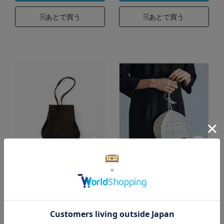
あとで買う
あとで買う
天日干しリネンの巾
000(トリプル・オ
着バッグ
ゥ) 刺繍ポシェット
カラー：黒
カラー：ホワイト
4,950円
27,500円
（税込）
（税込）