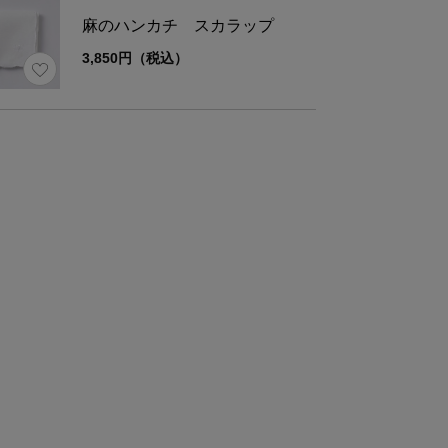
麻のハンカチ スカラップ
3,850円（税込）
表地:麻100％
材
裏地：ポリエステル100%
紐：牛革
様
内ポケット1
さ
約174g