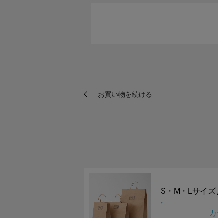
S・M・Lサイ
カ