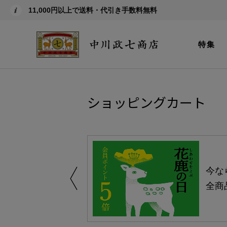
11,000円以上で送料・代引き手数料無料
特集
ショッピングカート
しい、植物由来
今な
。
全商