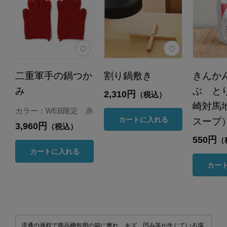
二重軍手の鍋つか
割り鍋敷き
きんか
み
ぶ と
2,310円
（税込）
崎対馬
カラー：WEB限定 赤
カートに入れる
スープ）
3,960円
（税込）
550円
（
カートに入れる
カー
流通の過程で商品梱包用の箱に擦れ、キズ、凹み等が生じている場