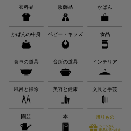
衣料品
服飾品
かばん
かばんの中身
ベビー・キッズ
食品
食卓の道具
台所の道具
インテリア
風呂と掃除
美容と健康
文具と手芸
園芸
本
贈りもの
シーンから
商品を選べます