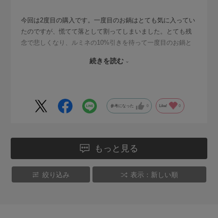
今回は2度目の購入です。一度目のお鍋はとても気に入ってい
たのですが、慌てて落として割ってしまいました。とても残
念で悲しくなり、ルミネの10%引きを待って一度目のお鍋と
同じ常滑色の2個目を購入しました。1人用のスープやお味噌
続きを読む
汁、お粥を作りそのまま食卓に並べても映えますし、冷めに
くくて暖かいままで食べられますし、お鍋の触り心地もとて
も良て、気持ちも体もほっこりして、仕事の疲れも吹っ飛び
ます。
参考になった
0
Like!
0
一つだけお願いは鍋用の蓋がないことです。たまたま自宅に
常滑のお皿があり蓋がわりにしていますが、専用のふたがあ
ればよいなーと強く願っています。本当は星５つにしたいの
ですが、専用の蓋がないのが残念なので星四つにしました。
もっと見る
お鍋の蓋を作っていただけますようお願いします。
絞り込み
表示：新しい順