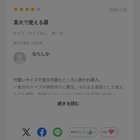
2026.7.20
直火で使える器
サイズ：サイズなし
色：白
購入の用途
:ご自宅用
ならしか
可愛いサイズで直火可能なところに惹かれ購入。
一食分のスープや雑炊作りに重宝。そのまま食器として使え
るのも便利。内側はツルツルでこびりつかず洗いやすい。
サイズ的に弱火で使用しており沸騰に時間がかかる。合う蓋
続きを読む
があれば使いたいところです。
参考になった
0
Like!
0