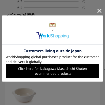
★
2
(0)
★
1
(0)
レビューのAI要約
絞り込み
表示：新しい順
気になるレビューを表示
直火
これ一つ
お気に入り
今回
大きさ
厚み