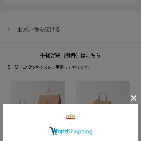
手提げ袋（有料）はこちら
S・M・Lの3つサイズをご用意しております。
S・M・Lサイズより当店に
Sサイズ