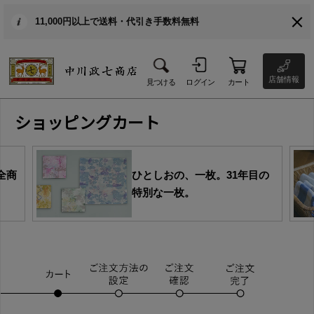
11,000円以上で送料・代引き手数料無料
店舗情報
見つける
ログイン
カート
ショッピングカート
全商
ひとしおの、一枚。31年目の
特別な一枚。