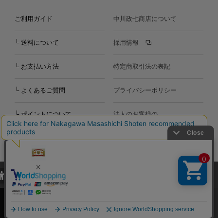
ご利用ガイド
中川政七商店について
└ 送料について
採用情報
└ お支払い方法
特定商取引法の表記
└ よくあるご質問
プライバシーポリシー
└ ポイントについて
法人のお客様の
お問い合わせ
個人のお客様の
お問い合わせ
当サイトでは、当サイト内における閲覧履歴・属性情報などの取得およ
Copyright©2000
-2026
び利便性向上のためにクッキー（Cookie）を使用いたします。詳細に
Nakagawa Masashichi Shoten All Rights Reserved.
関しては「
プライバシーポリシー
」をお読みください。
承諾する