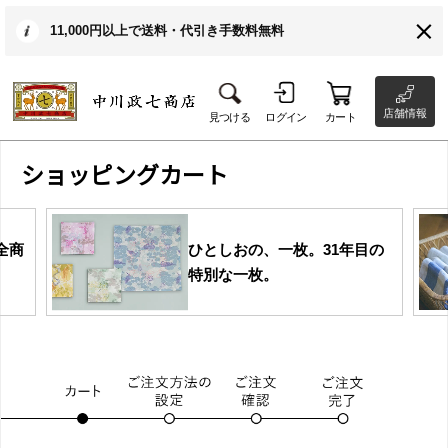
11,000円以上で送料・代引き手数料無料
店舗情報
見つける
ログイン
カート
ショッピングカート
全商
ひとしおの、一枚。31年目の
特別な一枚。