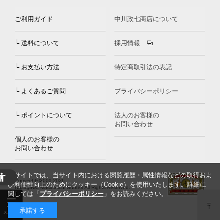
ご利用ガイド
中川政七商店について
└ 送料について
採用情報
└ お支払い方法
特定商取引法の表記
└ よくあるご質問
プライバシーポリシー
└ ポイントについて
法人のお客様の
お問い合わせ
個人のお客様の
お問い合わせ
当サイトでは、当サイト内における閲覧履歴・属性情報などの取得およ
Copyright©2000
-2026
び利便性向上のためにクッキー（Cookie）を使用いたします。詳細に
Nakagawa Masashichi Shoten All Rights Reserved.
関しては「
プライバシーポリシー
」をお読みください。
承諾する