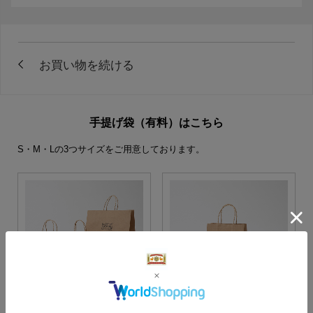
手提げ袋（有料）はこちら
S・M・Lの3つサイズをご用意しております。
S・M・Lサイズより当店に
Sサイズ