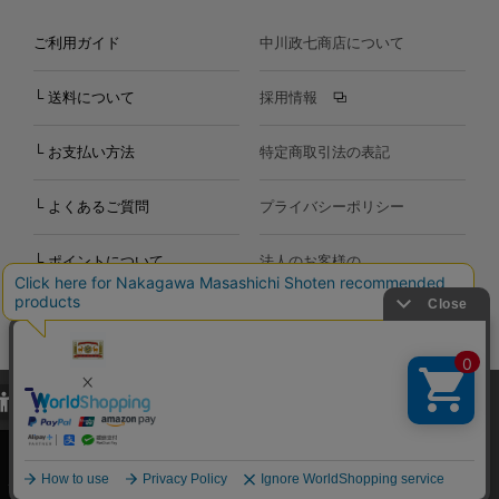
ご利用ガイド
中川政七商店について
└ 送料について
採用情報
└ お支払い方法
特定商取引法の表記
└ よくあるご質問
プライバシーポリシー
└ ポイントについて
法人のお客様の
お問い合わせ
個人のお客様の
お問い合わせ
当サイトでは、当サイト内における閲覧履歴・属性情報などの取得およ
Copyright©2000
-2026
び利便性向上のためにクッキー（Cookie）を使用いたします。詳細に
Nakagawa Masashichi Shoten All Rights Reserved.
関しては「
プライバシーポリシー
」をお読みください。
承諾する