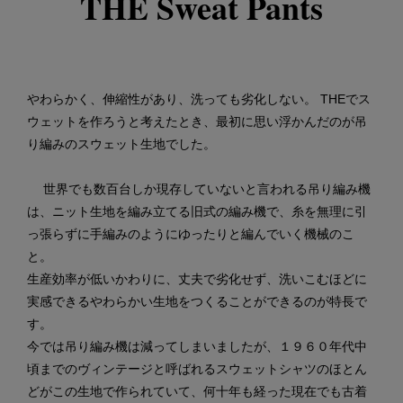
THE Sweat Pants
やわらかく、伸縮性があり、洗っても劣化しない。 THEでス
ウェットを作ろうと考えたとき、最初に思い浮かんだのが吊
り編みのスウェット生地でした。
世界でも数百台しか現存していないと言われる吊り編み機
は、ニット生地を編み立てる旧式の編み機で、糸を無理に引
っ張らずに手編みのようにゆったりと編んでいく機械のこ
と。
生産効率が低いかわりに、丈夫で劣化せず、洗いこむほどに
実感できるやわらかい生地をつくることができるのが特長で
す。
今では吊り編み機は減ってしまいましたが、１９６０年代中
頃までのヴィンテージと呼ばれるスウェットシャツのほとん
どがこの生地で作られていて、何十年も経った現在でも古着