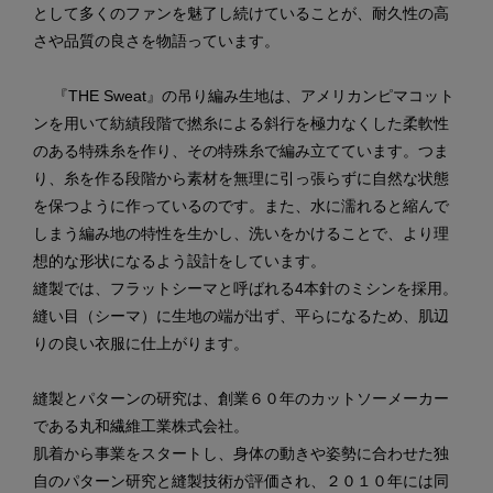
として多くのファンを魅了し続けていることが、耐久性の高
さや品質の良さを物語っています。
『THE Sweat』の吊り編み生地は、アメリカンピマコット
ンを用いて紡績段階で撚糸による斜行を極力なくした柔軟性
のある特殊糸を作り、その特殊糸で編み立てています。つま
り、糸を作る段階から素材を無理に引っ張らずに自然な状態
を保つように作っているのです。また、水に濡れると縮んで
しまう編み地の特性を生かし、洗いをかけることで、より理
想的な形状になるよう設計をしています。
縫製では、フラットシーマと呼ばれる4本針のミシンを採用。
縫い目（シーマ）に生地の端が出ず、平らになるため、肌辺
りの良い衣服に仕上がります。
縫製とパターンの研究は、創業６０年のカットソーメーカー
である丸和繊維工業株式会社。
肌着から事業をスタートし、身体の動きや姿勢に合わせた独
自のパターン研究と縫製技術が評価され、２０１０年には同