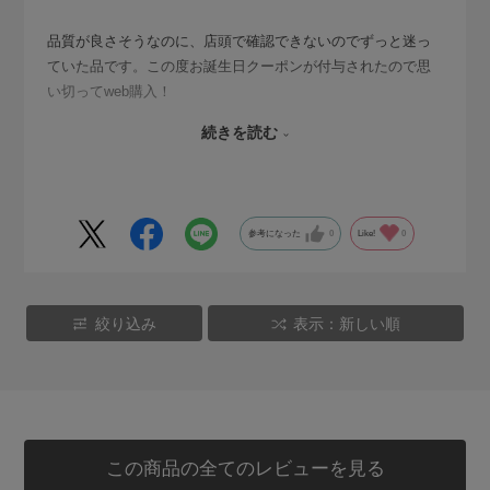
品質が良さそうなのに、店頭で確認できないのでずっと迷っ
ていた品です。この度お誕生日クーポンが付与されたので思
い切ってweb購入！
確かにしっかりした生地と造り。肌触りも良く暖かい。今の
続きを読む
ところヒザが抜けたりすることはなく、お値段の価値はあり
そうです。
総じて満足ですが、できれば店頭で確認して買いたいなぁ。
星4の理由はその辺り。
参考になった
0
Like!
0
絞り込み
表示：新しい順
この商品の全てのレビューを見る