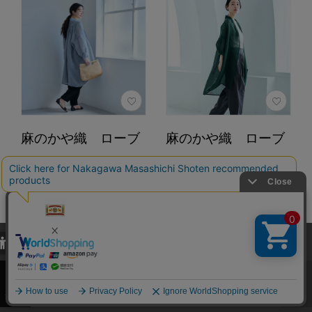
麻のかや織 ローブ
麻のかや織 ローブ
カラー：水色
カラー：緑
22,000円
22,000円
（税込）
（税込）
4.6
4.6
（36）
（36）
当サイトでは、当サイト内における閲覧履歴・属性情報などの取得およ
カートに入れる
カートに入れる
び利便性向上のためにクッキー（Cookie）を使用いたします。詳細に
関しては「
プライバシーポリシー
」をお読みください。
あとで買う
あとで買う
承諾する