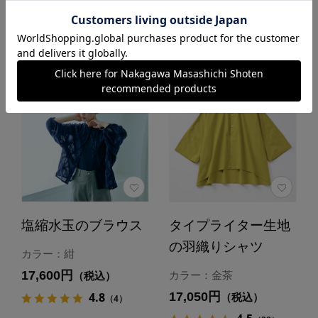
あとで買う
あとで買う
塩縮水玉のブラウス
タイプライター生地
の羽織りシャツ
カラー：紺
17,600円
カラー：金茶
（税込）
17,050円
4.8
（税込）
（4）