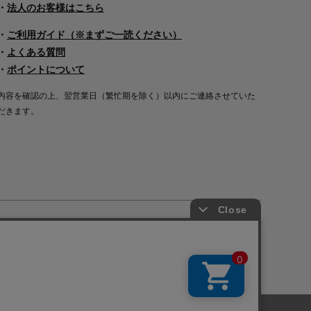
・
法人のお客様はこちら
・
ご利用ガイド（※まずご一読ください）
・
よくある質問
・
ポイントについて
内容を確認の上、翌営業日（繁忙期を除く）以内にご連絡させていた
だきます。
Copyright©2000
-2026
Nakagawa Masashichi Shoten All Rights Reserved.