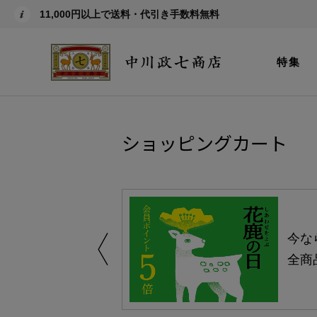
11,000円以上で送料・代引き手数料無料
特集
ショッピングカート
しい、植物由来
今な
。
全商