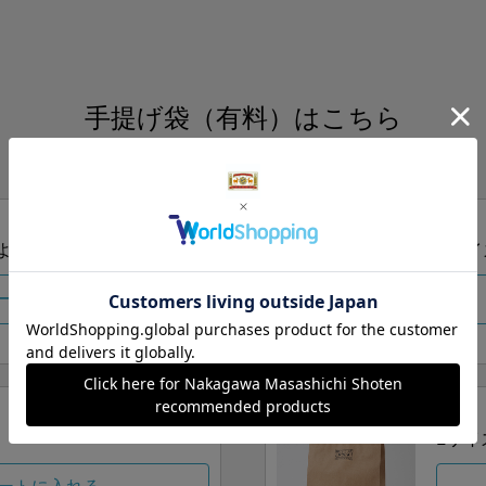
手提げ袋（有料）はこちら
S・M・Lの3つサイズをご用意しております。
ズより当店にお任せ
Sサイ
ートに入れる
Lサイ