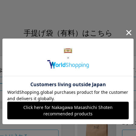
手提げ袋（有料）はこちら
S・M・Lの3つサイズをご用意しております。
ズより当店にお任せ
Sサイ
ートに入れる
Lサイ